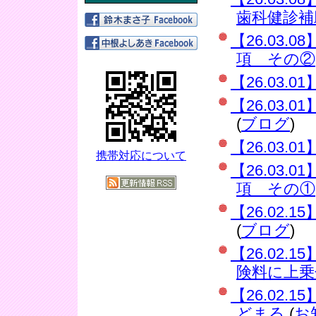
歯科健診補
【26.03
項 その②
【26.03
【26.03
(
ブログ
)
【26.03
携帯対応について
【26.03
項 その①
【26.02
(
ブログ
)
【26.02
険料に上乗
【26.02
どまる
(
お